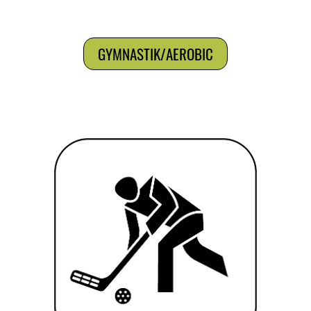
GYMNASTIK/AEROBIC